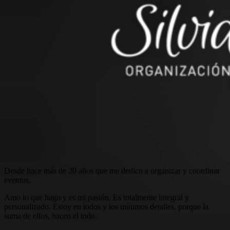
Desde hace más de 20 años que me dedico a organizar y coordinar
eventos.
Amo lo que hago y es mi pasión. Es totalmente integral y
personalizado. Estoy en todos y los mínimos detalles, porque la
suma de ellos, hacen el todo.