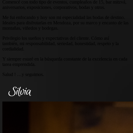
Comencé con todo tipo de eventos, cumpleaños de 15, bar mitzvá,
aniversarios, exposiciones, corporativos, bodas y otros.
Me fui enfocando y hoy son mi especialidad las bodas de destino.
Ideales para disfrutarlas en Mendoza, por su marco y encanto de las
montañas, viñedos y bodegas.
Privilegio los sueños y expectativas del cliente. Cómo así
también, mi responsabilidad, seriedad, honestidad, respeto y la
cordialidad.
Y siempre estaré en la búsqueda constante de la excelencia en cada
tarea emprendida.
Salud ! …y seguimos.