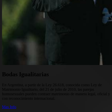
Bodas Igualitarias
En Argentina, a partir de la Ley 26.618, conocida como Ley de
Matrimonio Igualitario, del 21 de julio de 2010, las parejas
homosexuales pueden contraer matrimonio de manera legal, oficial y
con reconocimiento internacional.
Mas Info